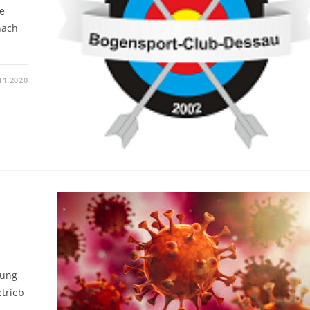
ie
nach
11.2020
gung
etrieb