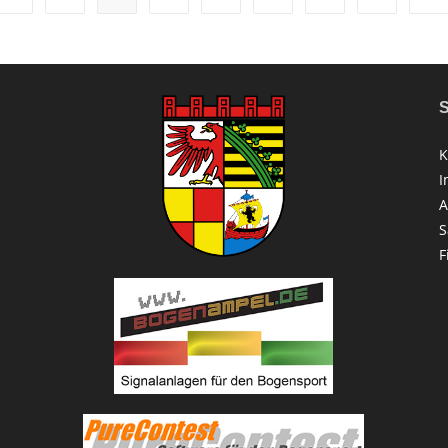
S
K
I
A
S
F