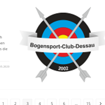
ch
hen
s die
05.2020
1
2
3
4
5
6
…
15
rherigen Seite
Zur