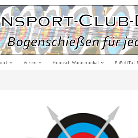
port
Verein
Hobusch-Wanderpokal
FuFuLiTu L