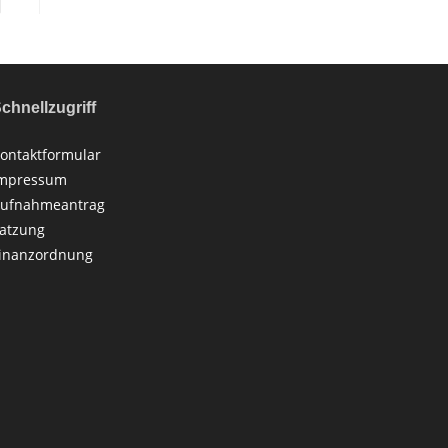
chnellzugriff
ontaktformular
mpressum
ufnahmeantrag
atzung
inanzordnung