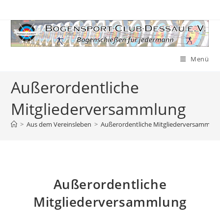
Zum
Inhalt
springen
Menü
Außerordentliche
Mitgliederversammlung
>
Aus dem Vereinsleben
>
Außerordentliche Mitgliederversammlun
Außerordentliche
Mitgliederversammlung